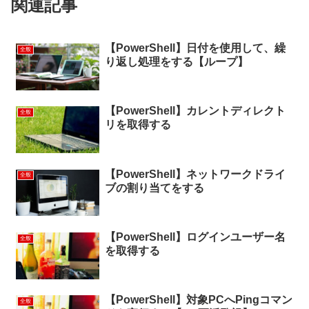
関連記事
【PowerShell】日付を使用して、繰
全般
り返し処理をする【ループ】
【PowerShell】カレントディレクト
全般
リを取得する
【PowerShell】ネットワークドライ
全般
ブの割り当てをする
【PowerShell】ログインユーザー名
全般
を取得する
【PowerShell】対象PCへPingコマン
全般