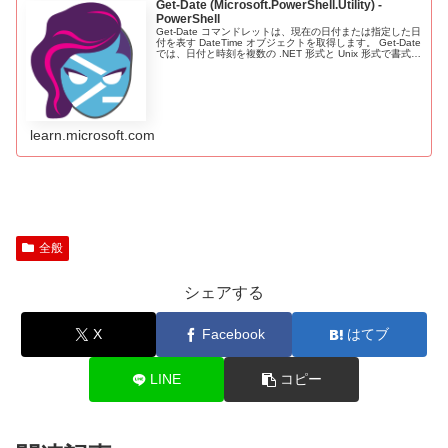
Get-Date (Microsoft.PowerShell.Utility) -
PowerShell
Get-Date コマンドレットは、現在の日付または指定した日
付を表す DateTime オブジェクトを取得します。 Get-Date
では、日付と時刻を複数の .NET 形式と Unix 形式で書式設
定できます。 Get-Date を使用...
learn.microsoft.com
全般
シェアする
X
Facebook
はてブ
LINE
コピー