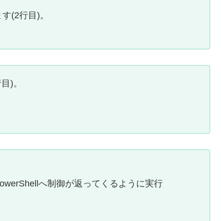
す(2行目)。
行目)。
werShellへ制御が返ってくるように実行