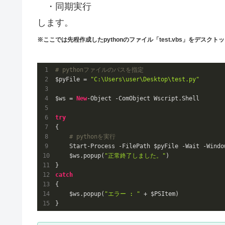
・同期実行
します。
※ここでは先程作成したpythonのファイル「test.vbs」をデスク
# pythonファイルのパスを指定
$pyFile = 
"C:\Users\user\Desktop\test.py"
$ws = 
New
-Object -ComObject Wscript.Shell

try
{

# pythonを実行
    Start-Process -FilePath $pyFile -Wait -Window
    $ws.popup(
"正常終了しました。"
)

catch
{

    $ws.popup(
"エラー : "
 + $PSItem)

}