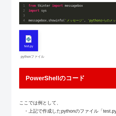
from
 tkinter 
import
import
 sys

messagebox.showinfo(
'メッセージ'
, 
'pythonからの
pythonファイル
PowerShellのコード
ここでは例として、
・上記で作成したpythonのファイル「test.p