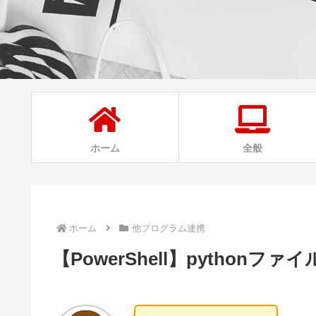
ホーム
全般
ホーム
他プログラム連携
【PowerShell】pythonフ