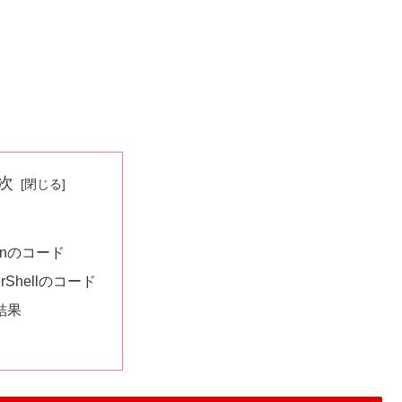
次
honのコード
erShellのコード
結果