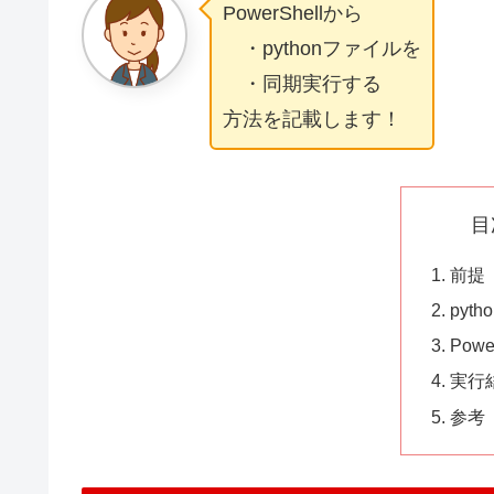
PowerShellから
・pythonファイルを
・同期実行する
方法を記載します！
目
前提
pyt
Pow
実行
参考