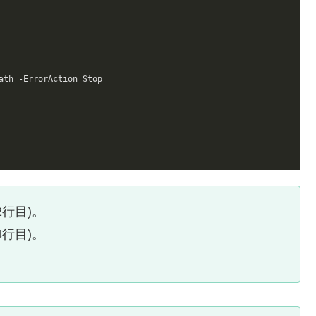
ath -ErrorAction Stop

行目)。
行目)。