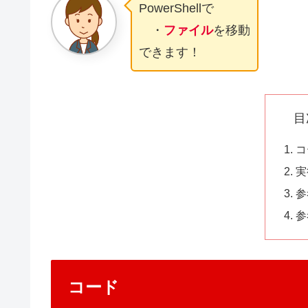
PowerShellで
・
ファイル
を移動
できます！
目
コ
実
参
参
コード