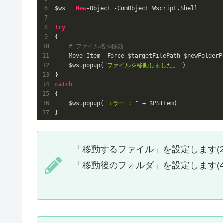
$ws = 
New
-Object -ComObject Wscript.Shell

try
{

# ファイル名を移動
    Move-Item -Force $targetFilePath $newFolderP
    $ws.popup(
"ファイルを移動しました。"
)

catch
{

    $ws.popup(
"エラー : "
 + $PSItem)

}
「移動するファイル」を設定します(2
「移動後のフォルダ」を設定します(4