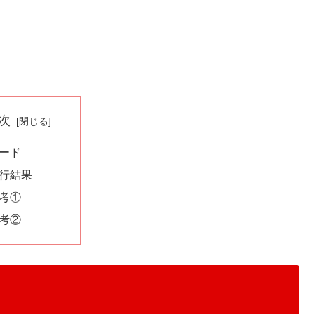
次
ード
行結果
考①
考②